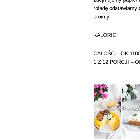
roladę odstawiamy 
kroimy.
KALORIE
CAŁOŚĆ – OK 110
1 Z 12 PORCJI – 