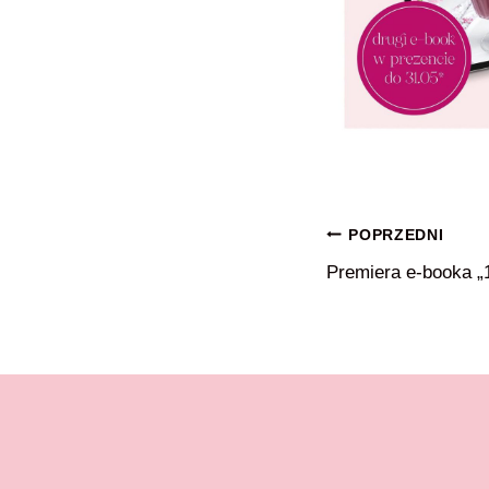
Nawigacja
POPRZEDNI
Premiera e-booka „
wpisu