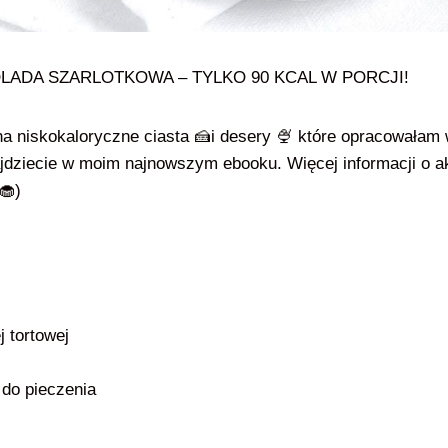
LADA SZARLOTKOWA – TYLKO 90 KCAL W PORCJI!
a niskokaloryczne ciasta 🍰i desery 🍨 które opracowałam w
jdziecie w moim najnowszym ebooku. Więcej informacji o ak
h🧁)
j tortowej
 do pieczenia