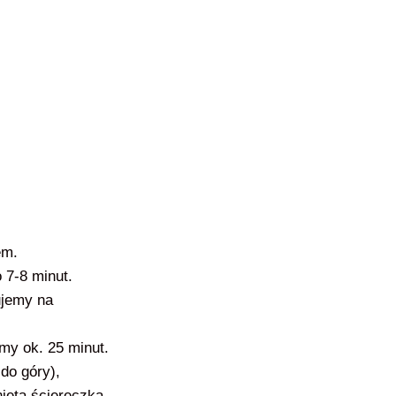
nem.
o 7-8 minut.
ujemy na
emy ok. 25 minut.
do góry),
iętą ściereczką