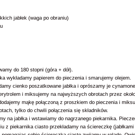
ękkich jabłek (waga po obraniu)
nu
E
wamy do 180 stopni (góra + dół).
nika wykładamy papierem do pieczenia i smarujemy olejem.
adamy cienko poszatkowane jabłka i oprószamy je cynamo
 erytrolem i miksujemy na najwyższych obrotach przez okoł
k dodajemy mąkę połączoną z proszkiem do pieczenia i miks
otach, tylko do chwili połączenia się składników.
amy na jabłka i wstawiamy do nagrzanego piekarnika. Piecz
iu z piekarnika ciasto przekładamy na ściereczkę (jabłkami 
i pomagając sobie ściereczką ciasto zwijamy w roladę. Owin