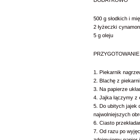
DODATKOWO
500 g słodkich i mi
2 łyżeczki cynamo
5 g oleju
PRZYGOTOWANI
1. Piekarnik nagrze
2. Blachę z piekar
3. Na papierze ukł
4. Jajka łączymy z
5. Do ubitych jaje
najwolniejszych obr
6. Ciasto przekład
7. Od razu po wyjęc
zdejmujemy papier 