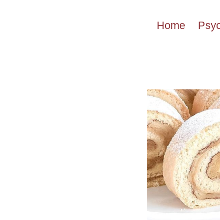
Przejdź
do
Home
Psyc
treści