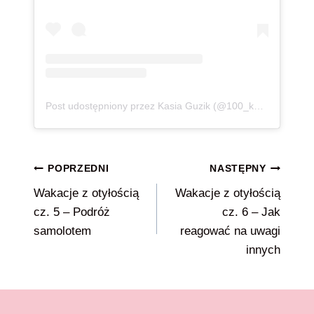
Post udostępniony przez Kasia Guzik (@100_kg_lzejsza)
Nawigacja
POPRZEDNI
NASTĘPNY
Wakacje z otyłością
Wakacje z otyłością
wpisu
cz. 5 – Podróż
cz. 6 – Jak
samolotem
reagować na uwagi
innych