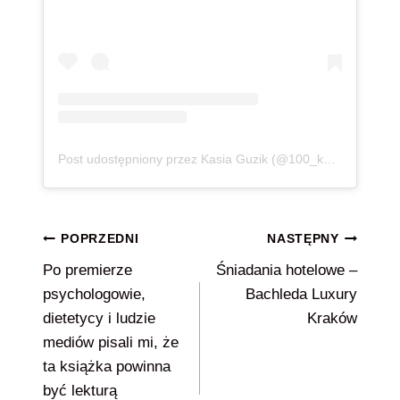
Post udostępniony przez Kasia Guzik (@100_kg_lzejsza)
Nawigacja
POPRZEDNI
NASTĘPNY
Po premierze
Śniadania hotelowe –
wpisu
psychologowie,
Bachleda Luxury
dietetycy i ludzie
Kraków
mediów pisali mi, że
ta książka powinna
być lekturą