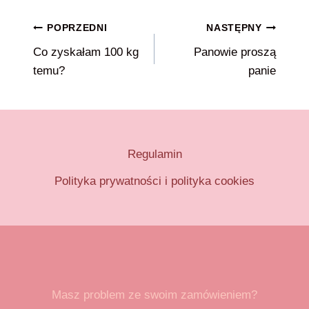
Nawigacja
POPRZEDNI
NASTĘPNY
Co zyskałam 100 kg
Panowie proszą
wpisu
temu?
panie
Regulamin
Polityka prywatności i polityka cookies
Masz problem ze swoim zamówieniem?