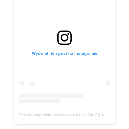
Wyświetl ten post na Instagramie
Post udostępniony przez Kasia Guzik (@100_kg_lzejsza)