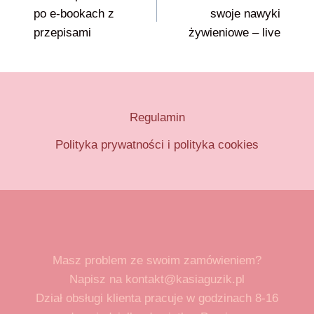
wpisu
po e-bookach z
swoje nawyki
przepisami
żywieniowe – live
Regulamin
Polityka prywatności i polityka cookies
Masz problem ze swoim zamówieniem?
Napisz na kontakt@kasiaguzik.pl
Dział obsługi klienta pracuje w godzinach 8-16