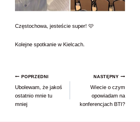
Częstochowa, jesteście super! 🩷
Kolejne spotkanie w Kielcach.
Nawigacja
POPRZEDNI
NASTĘPNY
Ubolewam, że jakoś
Wiecie o czym
wpisu
ostatnio mnie tu
opowiadam na
mniej
konferencjach BTI?