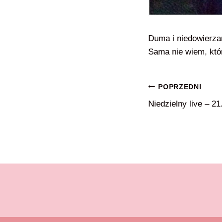
Duma i niedowierza
Sama nie wiem, któr
Nawigacja
POPRZEDNI
Niedzielny live – 21
wpisu