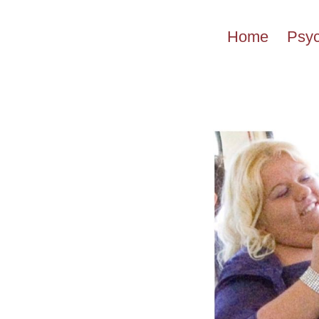
Przejdź
do
Home
Psyc
treści