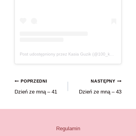
Post udostępniony przez Kasia Guzik (@100_kg_lzejsza)
Nawigacja
POPRZEDNI
NASTĘPNY
Dzień ze mną – 41
Dzień ze mną – 43
wpisu
Regulamin