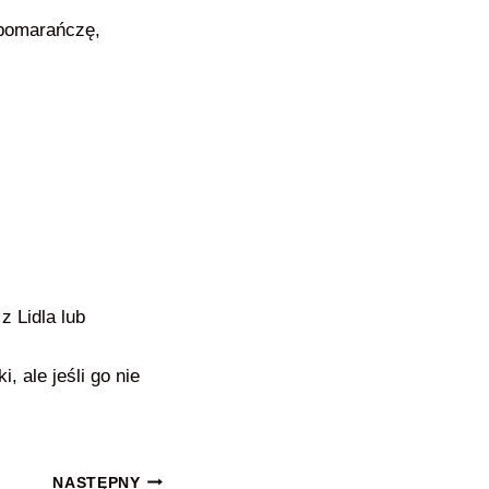
 pomarańczę,
 Lidla lub
, ale jeśli go nie
NASTĘPNY