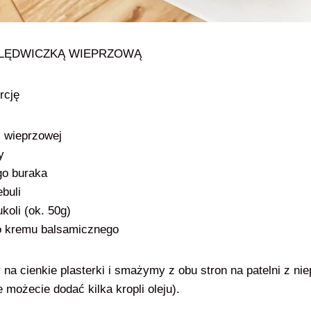
POLĘDWICZKĄ WIEPRZOWĄ
orcję
i wieprzowej
y
go buraka
ebuli
koli (ok. 50g)
o kremu balsamicznego
na cienkie plasterki i smażymy z obu stron na patelni z ni
e możecie dodać kilka kropli oleju).