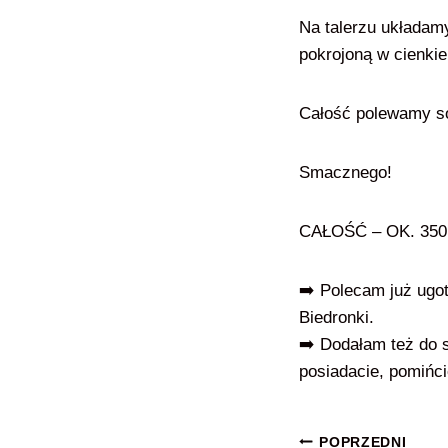
Na talerzu układamy
pokrojoną w cienki
Całość polewamy s
Smacznego!
CAŁOŚĆ – OK. 35
➡️ Polecam już ugo
Biedronki.
➡️ Dodałam też do sa
posiadacie, pomińc
Nawigacja
POPRZEDNI