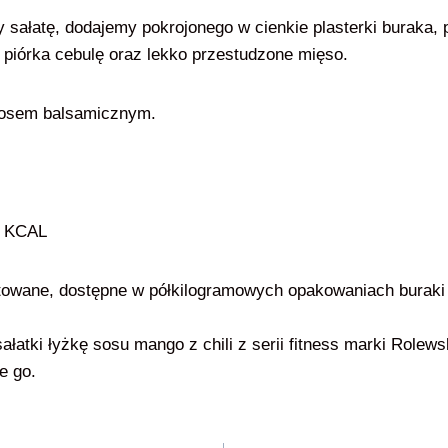
 sałatę, dodajemy pokrojonego w cienkie plasterki buraka,
e piórka cebulę oraz lekko przestudzone mięso.
osem balsamicznym.
0 KCAL
towane, dostępne w półkilogramowych opakowaniach buraki z
łatki łyżkę sosu mango z chili z serii fitness marki Rolewski
ie go.