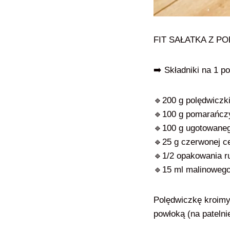
FIT SAŁATKA Z 
➡️ Składniki na 1 p
🔹200 g polędwiczk
🔹100 g pomarańcz
🔹100 g ugotowane
🔹25 g czerwonej c
🔹1/2 opakowania ru
🔹15 ml malinoweg
Polędwiczkę kroimy 
powłoką (na patelni