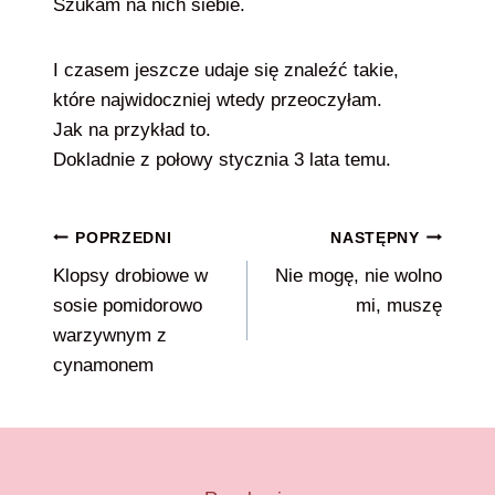
Szukam na nich siebie.
I czasem jeszcze udaje się znaleźć takie,
które najwidoczniej wtedy przeoczyłam.
Jak na przykład to.
Dokladnie z połowy stycznia 3 lata temu.
Nawigacja
POPRZEDNI
NASTĘPNY
Klopsy drobiowe w
Nie mogę, nie wolno
wpisu
sosie pomidorowo
mi, muszę
warzywnym z
cynamonem