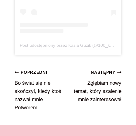
Post udostępniony przez Kasia Guzik (@100_kg_lzejsza)
Nawigacja
POPRZEDNI
NASTĘPNY
Bo świat się nie
Zgłębiam nowy
wpisu
skończył, kiedy ktoś
temat, który szalenie
nazwał mnie
mnie zainteresował
Potworem