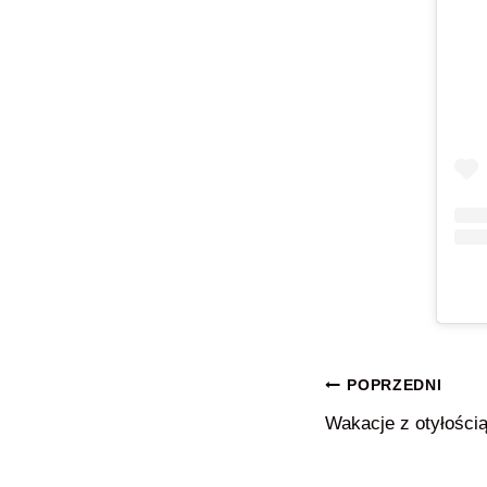
Nawigacja
POPRZEDNI
Wakacje z otyłości
wpisu