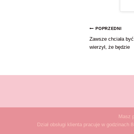
Nawigacja
POPRZEDNI
Zawsze chciała być 
wpisu
wierzył, że będzie
Masz p
Dział obsługi klienta pracuje w godzinach 