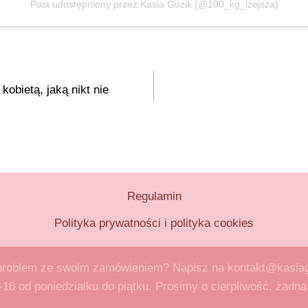
Post udostępniony przez Kasia Guzik (@100_kg_lzejsza)
kobietą, jaką nikt nie
Regulamin
Polityka prywatności i polityka cookies
roblem ze swoim zamówieniem? Napisz na kontakt@kasiag
8-16 od poniedziałku do piątku. Prosimy o cierpliwość, żad