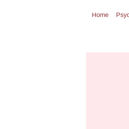
Przejdź
do
Home
Psyc
treści