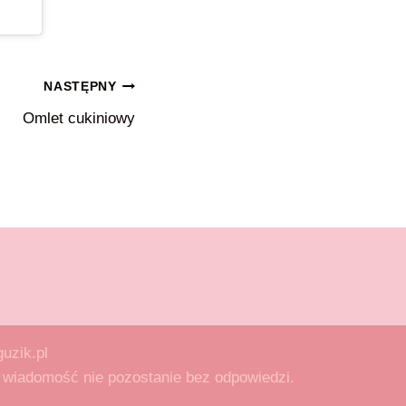
NASTĘPNY
Omlet cukiniowy
uzik.pl
na wiadomość nie pozostanie bez odpowiedzi.