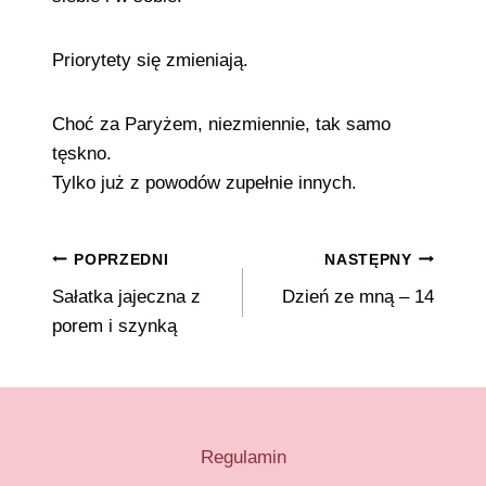
Priorytety się zmieniają.
Choć za Paryżem, niezmiennie, tak samo
tęskno.
Tylko już z powodów zupełnie innych.
Nawigacja
POPRZEDNI
NASTĘPNY
Sałatka jajeczna z
Dzień ze mną – 14
wpisu
porem i szynką
Regulamin