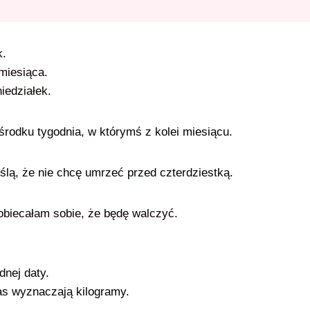
k.
miesiąca.
iedziałek.
rodku tygodnia, w którymś z kolei miesiącu.
lą, że nie chcę umrzeć przed czterdziestką.
obiecałam sobie, że będę walczyć.
dnej daty.
zas wyznaczają kilogramy.