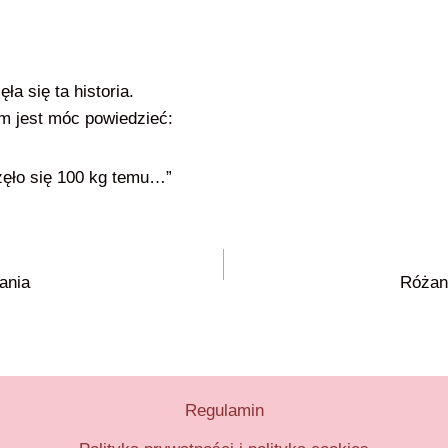
ła się ta historia.
lem jest móc powiedzieć:
zęło się 100 kg temu…”
ania
Różan
Regulamin