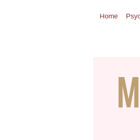
Przejdź
do
Home
Psyc
treści