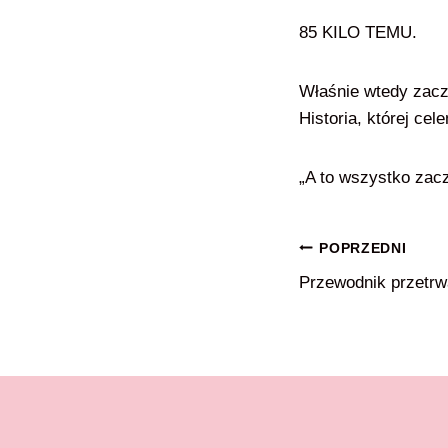
85 KILO TEMU.
Właśnie wtedy zaczę
Historia, której ce
„A to wszystko zac
Nawigacja
POPRZEDNI
Przewodnik przetrw
wpisu