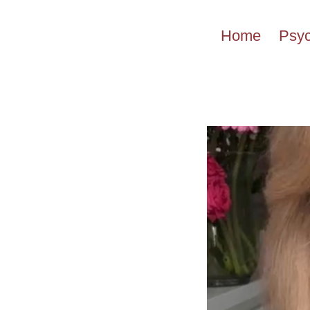
Przejdź
do
Home
Psyc
treści