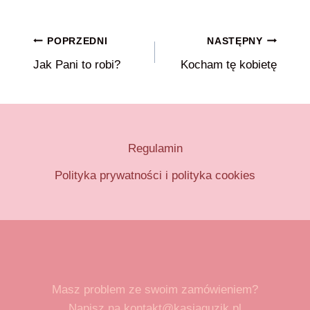
Nawigacja
POPRZEDNI
NASTĘPNY
Jak Pani to robi?
Kocham tę kobietę
wpisu
Regulamin
Polityka prywatności i polityka cookies
Masz problem ze swoim zamówieniem?
Napisz na kontakt@kasiaguzik.pl