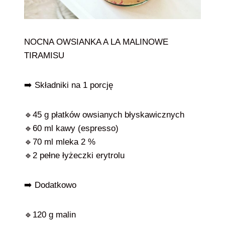
NOCNA OWSIANKA A LA MALINOWE
TIRAMISU
➡️ Składniki na 1 porcję
🔹45 g płatków owsianych błyskawicznych
🔹60 ml kawy (espresso)
🔹70 ml mleka 2 %
🔹2 pełne łyżeczki erytrolu
➡️ Dodatkowo
🔹120 g malin