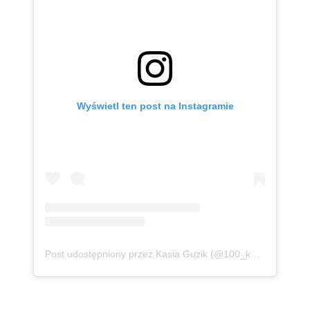
Wyświetl ten post na Instagramie
Post udostępniony przez Kasia Guzik (@100_kg_lzejsza)