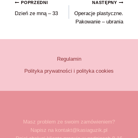
Nawigacja
POPRZEDNI
NASTĘPNY
Dzień ze mną – 33
Operacje plastyczne.
wpisu
Pakowanie – ubrania
Regulamin
Polityka prywatności i polityka cookies
Masz problem ze swoim zamówieniem?
Napisz na kontakt@kasiaguzik.pl