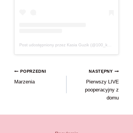
Post udostępniony przez Kasia Guzik (@100_kg_lzejsza)
Nawigacja
POPRZEDNI
NASTĘPNY
Marzenia
Pierwszy LIVE
wpisu
pooperacyjny z
domu