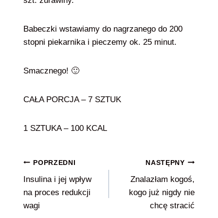
szt. żurawiny.
Babeczki wstawiamy do nagrzanego do 200
stopni piekarnika i pieczemy ok. 25 minut.
Smacznego! 🙂
CAŁA PORCJA – 7 SZTUK
1 SZTUKA – 100 KCAL
Nawigacja
POPRZEDNI
NASTĘPNY
Insulina i jej wpływ
Znalazłam kogoś,
wpisu
na proces redukcji
kogo już nigdy nie
wagi
chcę stracić