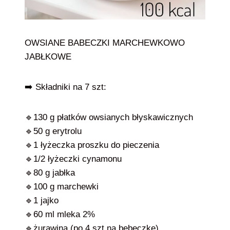
OWSIANE BABECZKI MARCHEWKOWO
JABŁKOWE
➡️ Składniki na 7 szt:
🔹130 g płatków owsianych błyskawicznych
🔹50 g erytrolu
🔹1 łyżeczka proszku do pieczenia
🔹1/2 łyżeczki cynamonu
🔹80 g jabłka
🔹100 g marchewki
🔹1 jajko
🔹60 ml mleka 2%
🔹żurawina (po 4 szt na bebeczkę)