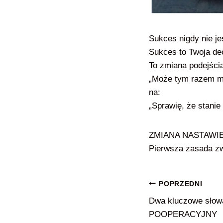
Sukces nigdy nie je
Sukces to Twoja de
To zmiana podejścia
„Może tym razem mi
na:
„Sprawię, że stanie 
ZMIANA NASTAWIE
Pierwsza zasada z
Nawigacja
POPRZEDNI
Dwa kluczowe sło
wpisu
POOPERACYJNY