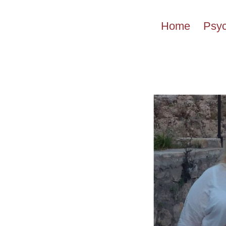
Przejdź
do
Home
Psyc
treści