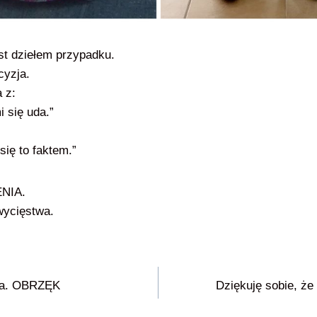
st dziełem przypadku.
cyzja.
 z:
 się uda.”
się to faktem.”
NIA.
wycięstwa.
wa. OBRZĘK
Dziękuję sobie, że