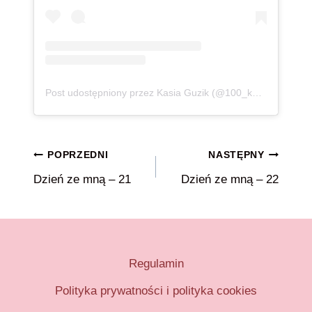
Post udostępniony przez Kasia Guzik (@100_kg_lzejsza)
Nawigacja
POPRZEDNI
NASTĘPNY
Dzień ze mną – 21
Dzień ze mną – 22
wpisu
Regulamin
Polityka prywatności i polityka cookies