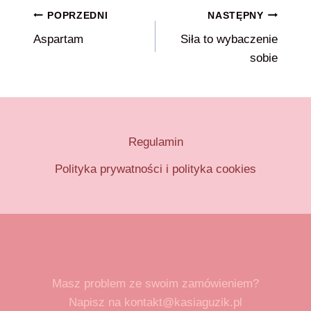
Nawigacja
POPRZEDNI
NASTĘPNY
Aspartam
Siła to wybaczenie
wpisu
sobie
Regulamin
Polityka prywatności i polityka cookies
Masz problem ze swoim zamówieniem?
Napisz na kontakt@kasiaguzik.pl