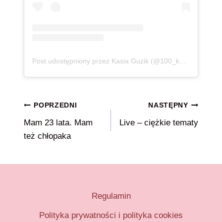
Post udostępniony przez Kasia Guzik (@100_kg_lzejsza)
Nawigacja
POPRZEDNI
NASTĘPNY
Mam 23 lata. Mam
Live – ciężkie tematy
wpisu
też chłopaka
Regulamin
Polityka prywatności i polityka cookies