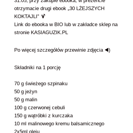
31.05, przy zakupie ebooka, w prezencie
otrzymacie drugi ebook „30 LŻEJSZYCH
KOKTAJLI” 🍹
Link do ebooka w BIO lub w zakładce sklep na
stronie KASIAGUZIK.PL
Po więcej szczegółów przewinie zdjęcia ◀️)
Składniki na 1 porcję
70 g świeżego szpinaku
50 g jeżyn
50 g malin
100 g czerwonej cebuli
150 g wątróbki z kurczaka
10 ml malinowego kremu balsamicznego
2x5ml oleju