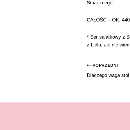
Smacznego!
CAŁOŚĆ – OK. 44
* Ser sałatkowy z B
z Lidla, ale nie wi
Nawigacja
POPRZEDNI
Dlaczego waga stoi
wpisu