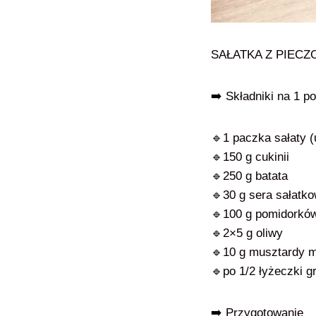
SAŁATKA Z PIECZ
➡️ Składniki na 1 po
🔹1 paczka sałaty (
🔹150 g cukinii
🔹250 g batata
🔹30 g sera sałatk
🔹100 g pomidorkó
🔹2×5 g oliwy
🔹10 g musztardy 
🔹po 1/2 łyżeczki g
➡️ Przygotowanie