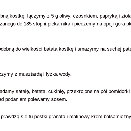
bną kostkę, łączymy z 5 g oliwy, czosnkiem, papryką i zioł
nego do 185 stopni piekarnika i pieczemy na opcji góra pl
dobną do wielkości batata kostkę i smażymy na suchej pate
ączymy z musztardą i łyżką wody.
adamy satalę, batata, cukinię, przekrojone na pół pomidorki
zed podaniem polewamy sosem.
prawdzą się tu pestki granata i malinowy krem balsamiczny