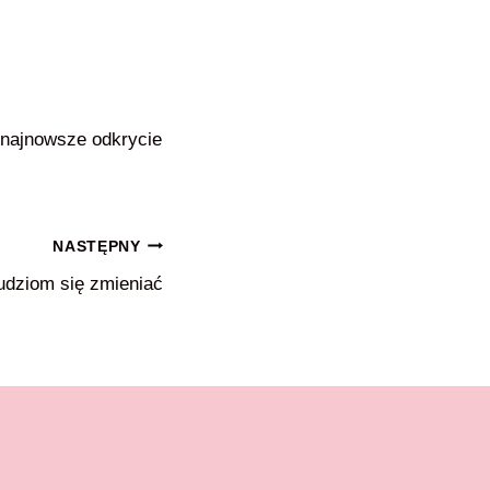
e najnowsze odkrycie
NASTĘPNY
udziom się zmieniać