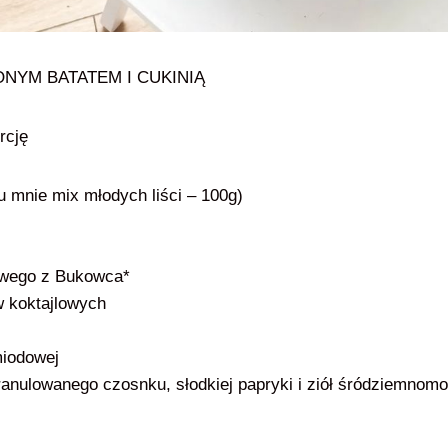
ONYM BATATEM I CUKINIĄ
rcję
u mnie mix młodych liści – 100g)
owego z Bukowca*
w koktajlowych
miodowej
ranulowanego czosnku, słodkiej papryki i ziół śródziemnomo