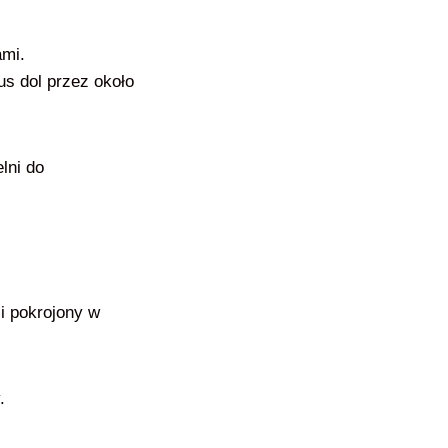
ami.
us dol przez około
lni do
 i pokrojony w
.