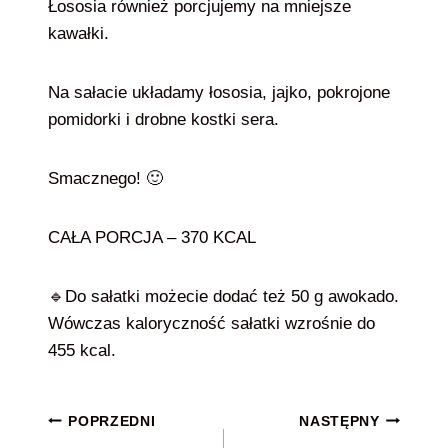
Łososia również porcjujemy na mniejsze
kawałki.
Na sałacie układamy łososia, jajko, pokrojone
pomidorki i drobne kostki sera.
Smacznego! 🙂
CAŁA PORCJA – 370 KCAL
🔹Do sałatki możecie dodać też 50 g awokado.
Wówczas kaloryczność sałatki wzrośnie do
455 kcal.
Nawigacja
POPRZEDNI
NASTĘPNY