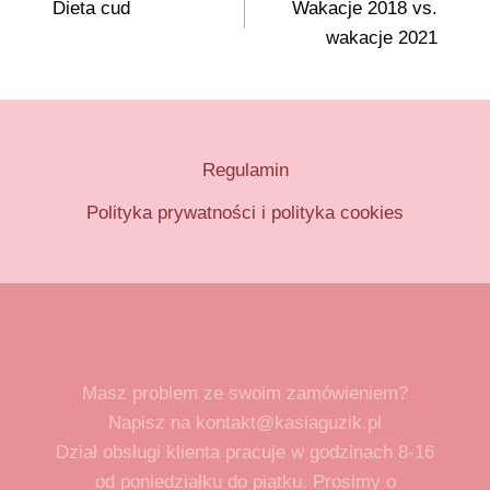
Dieta cud
Wakacje 2018 vs.
wpisu
wakacje 2021
Regulamin
Polityka prywatności i polityka cookies
Masz problem ze swoim zamówieniem?
Napisz na kontakt@kasiaguzik.pl
Dział obsługi klienta pracuje w godzinach 8-16
od poniedziałku do piątku. Prosimy o