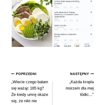
Nawigacja
POPRZEDNI
NASTĘPNY
„Wiecie czego bałam
„Każda kropla
wpisu
się ważąc 185 kg?
morzem dla mej
Że kiedy umrę okaże
łódki…”
się, że nikt nie