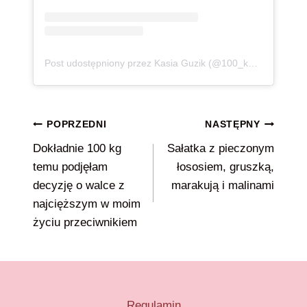
Post udostępniony przez Kasia Guzik (@100_kg_lzejsza)
Nawigacja
POPRZEDNI
NASTĘPNY
Dokładnie 100 kg
Sałatka z pieczonym
wpisu
temu podjęłam
łososiem, gruszką,
decyzję o walce z
marakują i malinami
najcięższym w moim
życiu przeciwnikiem
Regulamin