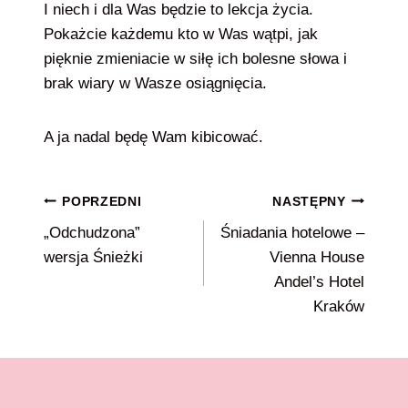
I niech i dla Was będzie to lekcja życia.
Pokażcie każdemu kto w Was wątpi, jak
pięknie zmieniacie w siłę ich bolesne słowa i
brak wiary w Wasze osiągnięcia.
A ja nadal będę Wam kibicować.
Nawigacja
POPRZEDNI
NASTĘPNY
„Odchudzona”
Śniadania hotelowe –
wpisu
wersja Śnieżki
Vienna House
Andel’s Hotel
Kraków