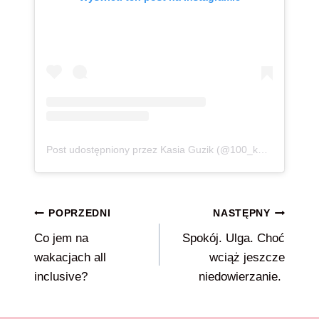
Post udostępniony przez Kasia Guzik (@100_kg_lzejsza)
Nawigacja
POPRZEDNI
NASTĘPNY
Co jem na
Spokój. Ulga. Choć
wpisu
wakacjach all
wciąż jeszcze
inclusive?
niedowierzanie.