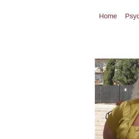
Przejdź
do
Home
Psyc
treści