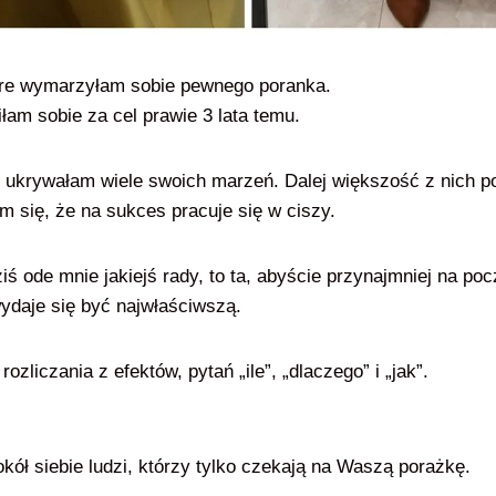
óre wymarzyłam sobie pewnego poranka.
iłam sobie za cel prawie 3 lata temu.
s ukrywałam wiele swoich marzeń. Dalej większość z nich p
m się, że na sukces pracuje się w ciszy.
ziś ode mnie jakiejś rady, to ta, abyście przynajmniej na po
wydaje się być najwłaściwszą.
ozliczania z efektów, pytań „ile”, „dlaczego” i „jak”.
ół siebie ludzi, którzy tylko czekają na Waszą porażkę.