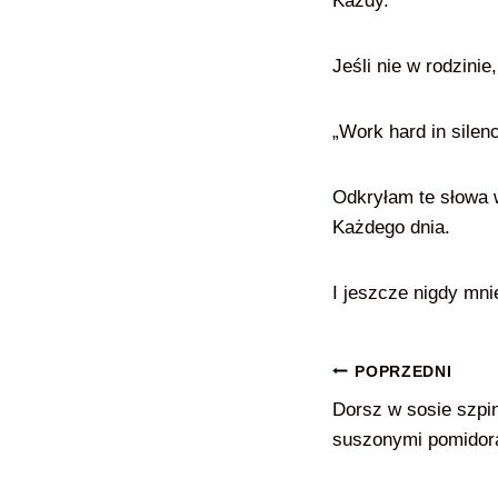
Każdy.
Jeśli nie w rodzini
„Work hard in silen
Odkryłam te słowa w
Każdego dnia.
I jeszcze nigdy mni
Nawigacja
POPRZEDNI
Dorsz w sosie szp
wpisu
suszonymi pomidor