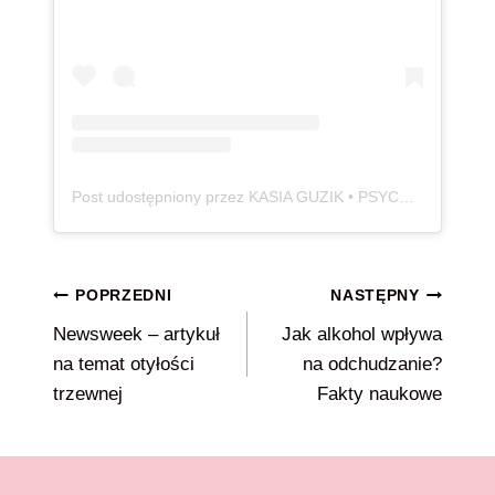
Post udostępniony przez KASIA GUZIK • PSYCHODIETETYK 🧠 • SCHUDŁAM 115 KG ⚖️ (@100_kg_lzejsza)
Nawigacja
POPRZEDNI
NASTĘPNY
Newsweek – artykuł
Jak alkohol wpływa
wpisu
na temat otyłości
na odchudzanie?
trzewnej
Fakty naukowe