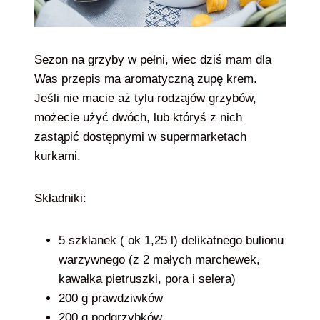
Sezon na grzyby w pełni, wiec dziś mam dla
Was przepis ma aromatyczną zupę krem.
Jeśli nie macie aż tylu rodzajów grzybów,
możecie użyć dwóch, lub któryś z nich
zastąpić dostępnymi w supermarketach
kurkami.
Składniki:
5 szklanek ( ok 1,25 l) delikatnego bulionu
warzywnego (z 2 małych marchewek,
kawałka pietruszki, pora i selera)
200 g prawdziwków
200 g podgrzybków