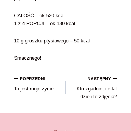
CAŁOŚĆ – ok 520 kcal
1 z 4 PORCJI – ok 130 kcal
10 g groszku ptysiowego – 50 kcal
Smacznego!
Nawigacja
POPRZEDNI
NASTĘPNY
To jest moje życie
Kto zgadnie, ile lat
wpisu
dzieli te zdjęcia?