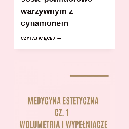
warzywnym z
cynamonem
KLOPSY
CZYTAJ WIĘCEJ
DROBIOWE
W
SOSIE
POMIDOROWO
WARZYWNYM
Z
CYNAMONEM