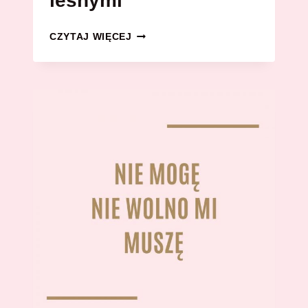
leśnymi
DESER
CZYTAJ WIĘCEJ
OWSIANKOWY
ZE
SKYREM
I
OWOCAMI
LEŚNYMI