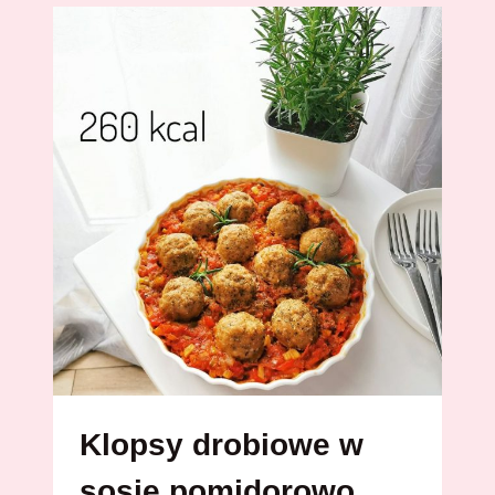
NADWAGĄ
APARAT
FOTOGRAFICZNY
STAJE
SIĘ
TWOIM
WROGIEM
Klopsy drobiowe w
sosie pomidorowo