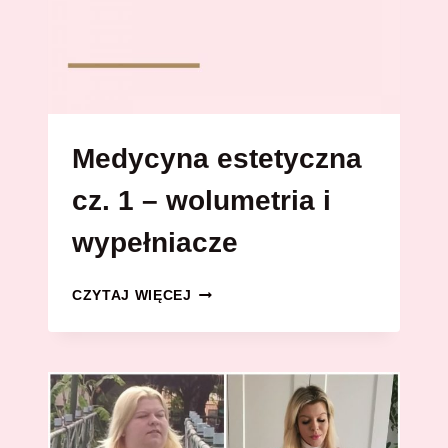
Medycyna estetyczna
cz. 1 – wolumetria i
wypełniacze
MEDYCYNA
CZYTAJ WIĘCEJ
ESTETYCZNA
CZ.
1
–
WOLUMETRIA
I
WYPEŁNIACZE