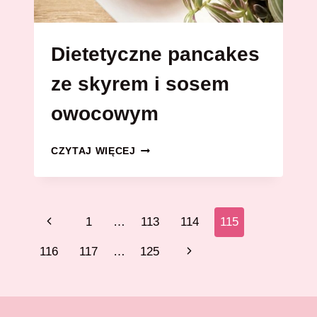
Dietetyczne pancakes
ze skyrem i sosem
owocowym
DIETETYCZNE
CZYTAJ WIĘCEJ
PANCAKES
ZE
SKYREM
I
Nawigacja
Poprzednia
1
…
113
114
115
SOSEM
OWOCOWYM
strony
strona
Następna
116
117
…
125
strona