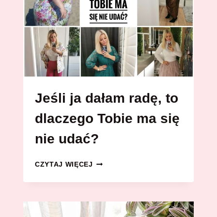
Jeśli ja dałam radę, to
dlaczego Tobie ma się
nie udać?
JEŚLI
CZYTAJ WIĘCEJ
JA
DAŁAM
RADĘ,
TO
DLACZEGO