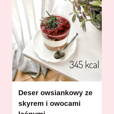
TOBIE
MA
SIĘ
NIE
UDAĆ?
Deser owsiankowy ze
skyrem i owocami