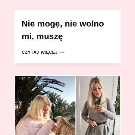
Nie mogę, nie wolno
mi, muszę
NIE
CZYTAJ WIĘCEJ
MOGĘ,
NIE
WOLNO
MI,
MUSZĘ