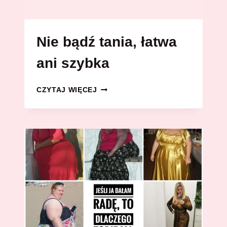
Nie bądź tania, łatwa
ani szybka
NIE
CZYTAJ WIĘCEJ
BĄDŹ
TANIA,
ŁATWA
ANI
SZYBKA