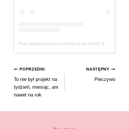
Post udostępniony przez Kasia Guzik (@100_kg_lzejsza)
Nawigacja
POPRZEDNI
NASTĘPNY
To nie był projekt na
Pieczywo
wpisu
tydzień, miesiąc, ani
nawet na rok