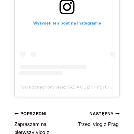
Wyświetl ten post na Instagramie
Post udostępniony przez KASIA GUZIK • PSYCHODIETETYK 🧠 • SCHUDŁAM 115 KG ⚖️ (@100_kg_lzejsza)
Nawigacja
POPRZEDNI
NASTĘPNY
Zapraszam na
Trzeci vlog z Pragi
wpisu
pierwszy vlog z