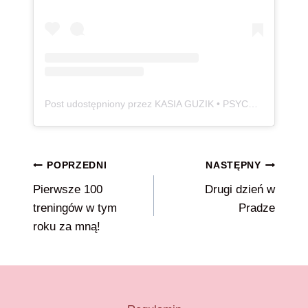
Post udostępniony przez KASIA GUZIK • PSYCHODIETETYK 🧠 • SCHUDŁAM 115 KG ⚖️ (@100_kg_lzejsza)
Nawigacja
POPRZEDNI
NASTĘPNY
Pierwsze 100
Drugi dzień w
wpisu
treningów w tym
Pradze
roku za mną!