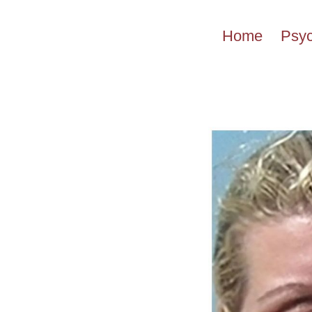
Przejdź
do
Home
Psyc
treści