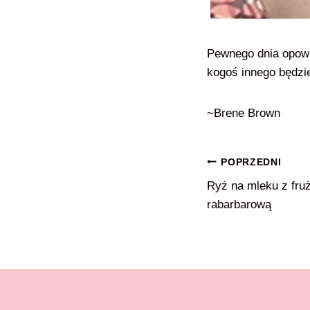
Pewnego dnia opowie
kogoś innego będzie
~Brene Brown
Nawigacja
POPRZEDNI
Ryż na mleku z fru
wpisu
rabarbarową