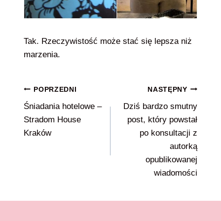
Tak. Rzeczywistość może stać się lepsza niż
marzenia.
Nawigacja
POPRZEDNI
NASTĘPNY
Śniadania hotelowe –
Dziś bardzo smutny
wpisu
Stradom House
post, który powstał
Kraków
po konsultacji z
autorką
opublikowanej
wiadomości