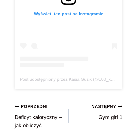
Wyświetl ten post na Instagramie
Post udostępniony przez Kasia Guzik (@100_kg_lzejsza)
Nawigacja
POPRZEDNI
NASTĘPNY
Deficyt kaloryczny –
Gym girl 1
wpisu
jak obliczyć