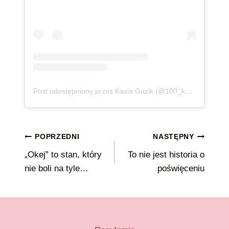
Post udostępniony przez Kasia Guzik (@100_kg_lzejsza)
Nawigacja
POPRZEDNI
NASTĘPNY
„Okej” to stan, który
To nie jest historia o
wpisu
nie boli na tyle…
poświęceniu